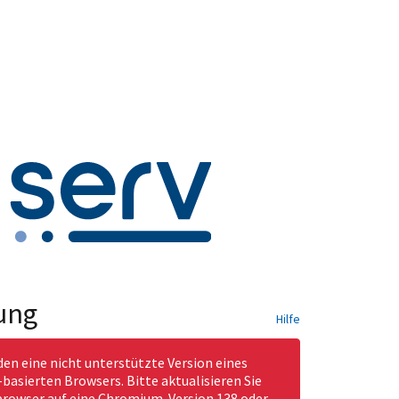
ung
Hilfe
den eine nicht unterstützte Version eines
asierten Browsers. Bitte aktualisieren Sie
rowser auf eine Chromium-Version 138 oder